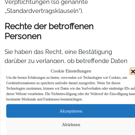
Verpflichtungen (so genannte
„Standardvertragsklauseln“).
Rechte der betroffenen
Personen
Sie haben das Recht, eine Bestätigung
darüber zu verlangen, ob betreffende Daten
verarbeitet werden und auf Auskunft über
Cookie Einstellungen
diese Daten sowie auf weitere Informationen
Um die besten Erfahrungen zu bieten, verwenden wir Technologien wie Cookies, um
Geräteinformationen zu speichern und/oder darauf zuzugreifen. Wenn Sie diesen
und Kopie der Daten entsprechend Art. 15
Technologien zustimmen, können wir Daten wie das Surfverhalten oder eindeutige IDs auf
dieser Website verarbeiten. Die Nichteinwilligung oder der Widerruf der Einwilligung kan
DSGVO.
bestimmte Merkmale und Funktionen beeinträchtigen.
Sie haben entsprechend. Art. 16 DSGVO das
Akzeptieren
Recht, die Vervollständigung der Sie
Ablehnen
betreffenden Daten oder die Berichtigung