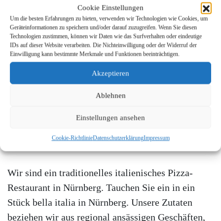
Cookie Einstellungen
Um die besten Erfahrungen zu bieten, verwenden wir Technologien wie Cookies, um
Geräteinformationen zu speichern und/oder darauf zuzugreifen. Wenn Sie diesen
Technologien zustimmen, können wir Daten wie das Surfverhalten oder eindeutige
Öffnungszeiten:
IDs auf dieser Website verarbeiten. Die Nichteinwilligung oder der Widerruf der
Einwilligung kann bestimmte Merkmale und Funktionen beeinträchtigen.
Montag – Sonntag
Akzeptieren
11:00 – 14:00
Ablehnen
&
17:00 – 22:00
Einstellungen ansehen
Dienstag Ruhetag
Cookie-Richtlinie
Datenschutzerklärung
Impressum
Wir sind ein traditionelles italienisches Pizza-
Restaurant in Nürnberg. Tauchen Sie ein in ein
Stück bella italia in Nürnberg. Unsere Zutaten
beziehen wir aus regional ansässigen Geschäften,