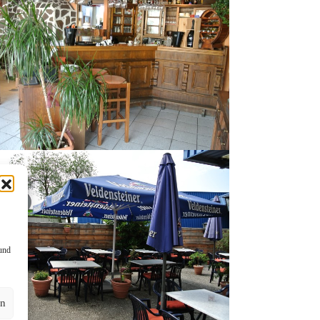
 und
en