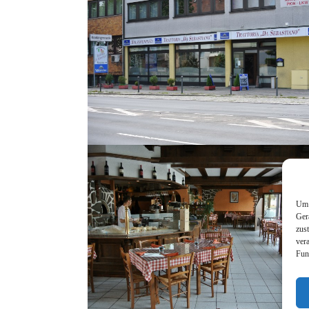
Um 
Ger
zus
ver
Fun